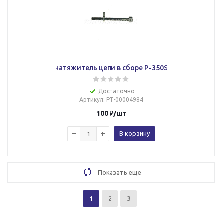
натяжитель цепи в сборе P-350S
Достаточно
Артикул
: РТ-00004984
100
₽
/шт
В корзину
Показать еще
1
2
3