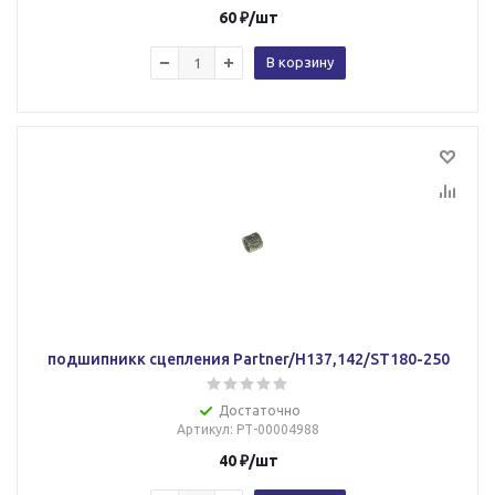
60
₽
/шт
В корзину
подшипникк сцепления Partner/Н137,142/ST180-250
Достаточно
Артикул
: РТ-00004988
40
₽
/шт