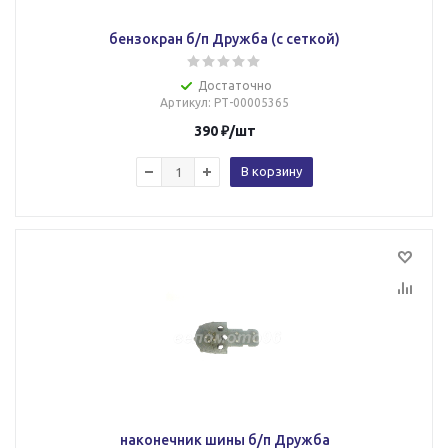
бензокран б/п Дружба (с сеткой)
Достаточно
Артикул
: РТ-00005365
390
₽
/шт
В корзину
наконечник шины б/п Дружба