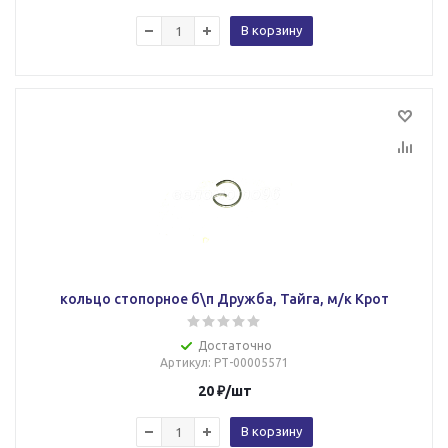
В корзину
кольцо стопорное б\п Дружба, Тайга, м/к Крот
Достаточно
Артикул
: РТ-00005571
20
₽
/шт
В корзину