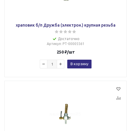
храповик б/п Дружба (электрон.) крупная резьба
Достаточно
Артикул
: РТ-00005561
250
₽
/шт
В корзину