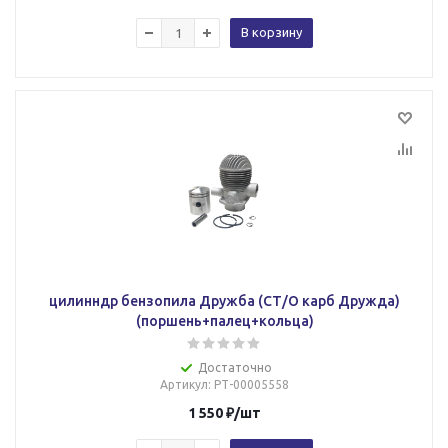
В корзину
цилинндр бензопила Дружба (СТ/О карб Дружда)
(поршень+палец+кольца)
Достаточно
Артикул
: РТ-00005558
1 550
₽
/шт