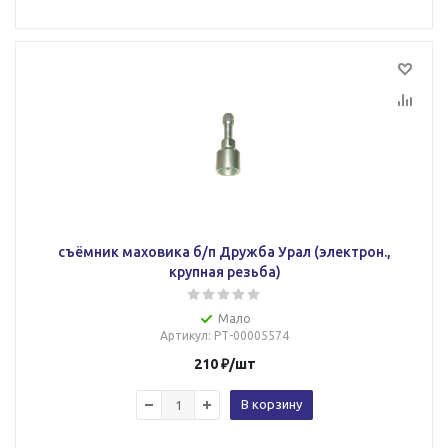
съёмник маховика б/п Дружба Урал (электрон.,
крупная резьба)
Мало
Артикул
: РТ-00005574
210
₽
/шт
В корзину