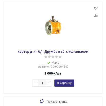
картер д-ля б/п Дружба в сб. с коленвалом
Мало
Артикул
: 00-00004540
2 000
₽
/шт
В корзину
Показать еще