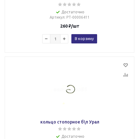
Достаточно
Артикул
: РТ-00006411
260
₽
/шт
В корзину
кольцо стопорное б\п Урал
Достаточно