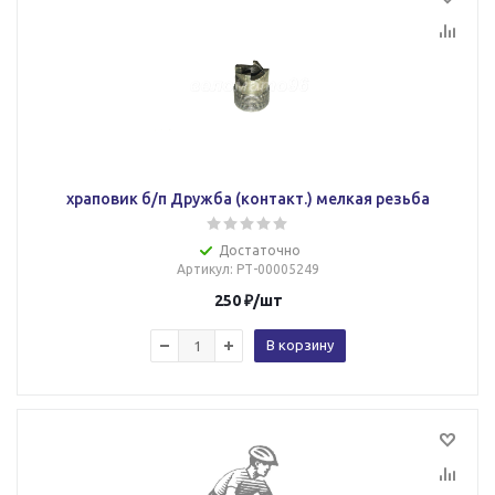
храповик б/п Дружба (контакт.) мелкая резьба
Достаточно
Артикул
: РТ-00005249
250
₽
/шт
В корзину