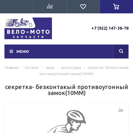
+7 (922) 147-38-78
МЕНЮ
Главная
-
Каталог
-
ящик
-
аксессуары
-
секретка- безконтакый
противоугонный замок(10ММ)
секретка- безконтакый противоугонный
замок(10ММ)