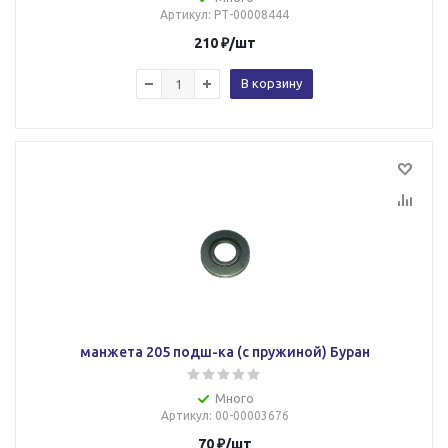
Артикул
: РТ-00008444
210
₽
/шт
В корзину
манжета 205 подш-ка (с пружиной) Буран
Много
Артикул
: 00-00003676
70
₽
/шт