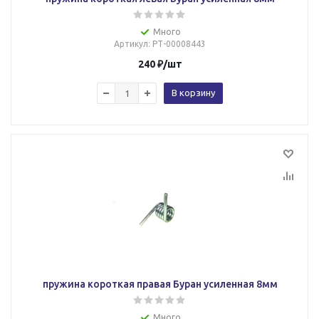
Много
Артикул
: РТ-00008443
240
₽
/шт
В корзину
пружина короткая правая Буран усиленная 8мм
Много