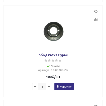
обод катка Буран
Много
Артикул
: 00-00003692
100
₽
/шт
В корзину