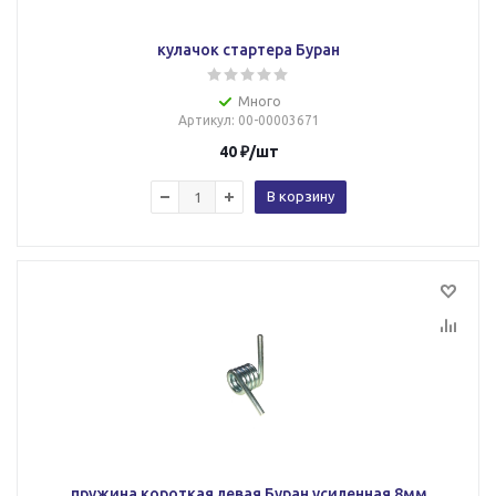
кулачок стартера Буран
Много
Артикул
: 00-00003671
40
₽
/шт
В корзину
пружина короткая левая Буран усиленная 8мм