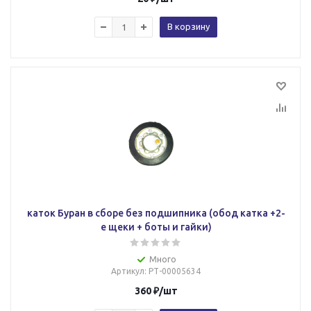
В корзину
каток Буран в сборе без подшипника (обод катка +2-
е щеки + боты и гайки)
Много
Артикул
: РТ-00005634
360
₽
/шт