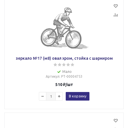
зеркало №17 (м8) овал хром, стойка с шарниром
Мало
Артикул
: РТ-00004753
510
₽
/шт
В корзину