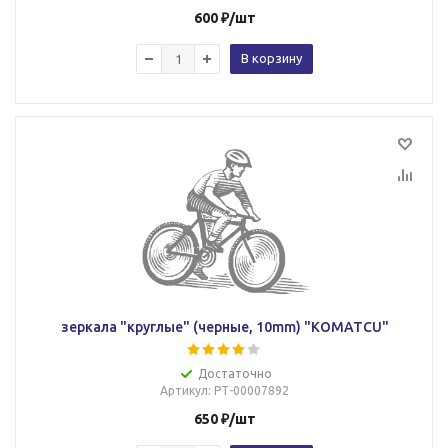
600
₽
/шт
В корзину
зеркала "круглые" (черные, 10mm) "KOMATCU"
Достаточно
Артикул
: РТ-00007892
650
₽
/шт