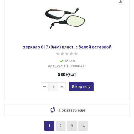
зеркало 017 (8мм) пласт. с белой вставкой
Мало
Артикул
: РТ-00006435
580
₽
/шт
В корзину
Показать еще
1
2
3
4