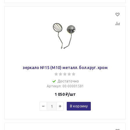
зеркало №15 (М10) металл. бол.круг. хром
Достаточно
Артикул
: 00-00001581
1 050
₽
/шт
В корзину