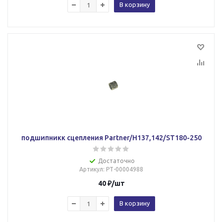
В корзину
подшипникк сцепления Partner/Н137,142/ST180-250
Достаточно
Артикул
: РТ-00004988
40
₽
/шт
В корзину