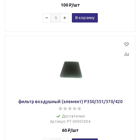
100
₽
/шт
В корзину
фильтр воздушный (элемент) Р350/351/370/420
Достаточно
Артикул
: РТ-00005004
60
₽
/шт