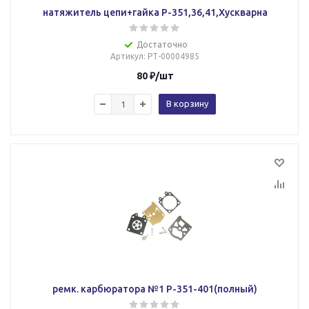
натяжитель цепи+гайка P-351,36,41,Хускварна
Достаточно
Артикул
: РТ-00004985
80
₽
/шт
В корзину
ремк. карбюратора №1 Р-351-401(полный)