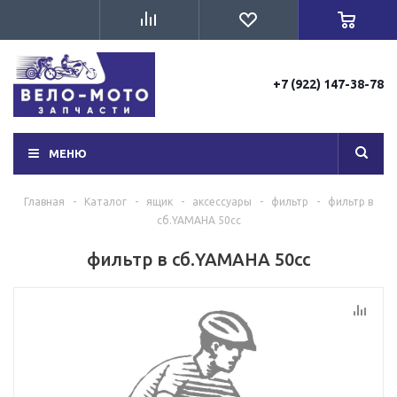
+7 (922) 147-38-78
МЕНЮ
Главная
-
Каталог
-
ящик
-
аксессуары
-
фильтр
-
фильтр в
сб.YAMAHA 50сс
фильтр в сб.YAMAHA 50сс