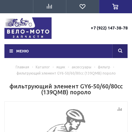
+7 (922) 147-38-78
МЕНЮ
Главная
-
Каталог
-
ящик
-
аксессуары
-
фильтр
-
фильтрующий элемент GY6-50/60/80сс (139QMB) пороло
фильтрующий элемент GY6-50/60/80сс
(139QMB) пороло