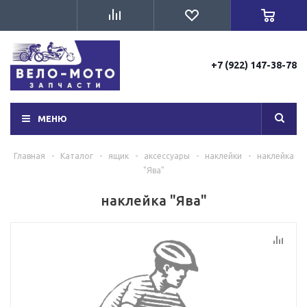
+7 (922) 147-38-78
МЕНЮ
Главная
-
Каталог
-
ящик
-
аксессуары
-
наклейки
-
наклейка
"Ява"
наклейка "Ява"