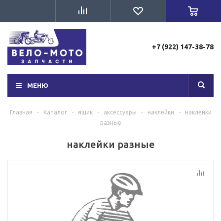
+7 (922) 147-38-78
МЕНЮ
Главная
-
Каталог
-
ящик
-
аксессуары
-
наклейки
-
наклейки
разные
наклейки разные