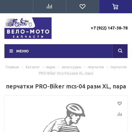
+7 (922) 147-38-78
МЕНЮ
Главная
-
Каталог
-
ящик
-
аксессуары
-
перчатки
-
перчатки
PRO-Biker mcs-04 разм XL, пара
перчатки PRO-Biker mcs-04 разм XL, пара