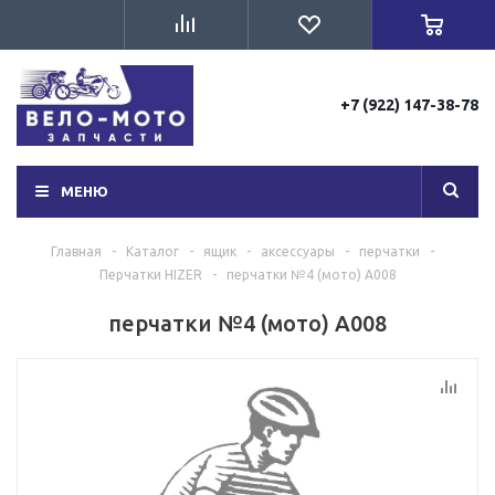
+7 (922) 147-38-78
МЕНЮ
Главная
-
Каталог
-
ящик
-
аксессуары
-
перчатки
-
Перчатки HIZER
-
перчатки №4 (мото) А008
перчатки №4 (мото) А008