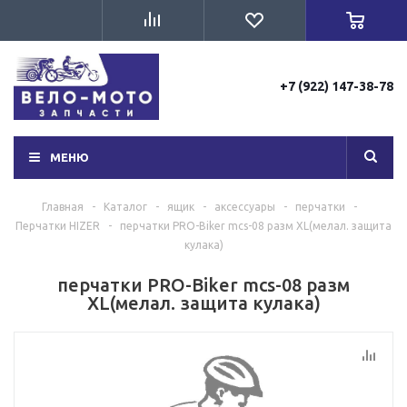
+7 (922) 147-38-78
МЕНЮ
Главная
-
Каталог
-
ящик
-
аксессуары
-
перчатки
-
Перчатки HIZER
-
перчатки PRO-Biker mcs-08 разм XL(мелал. защита
кулака)
перчатки PRO-Biker mcs-08 разм
XL(мелал. защита кулака)