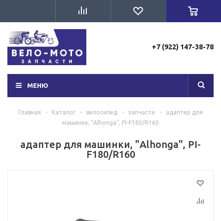
+7 (922) 147-38-78
МЕНЮ
Главная
-
Каталог
-
велосипед
-
запчасти
-
адаптер для
машинки, "Alhonga", PI-F180/R160
адаптер для машинки, "Alhonga", PI-
F180/R160